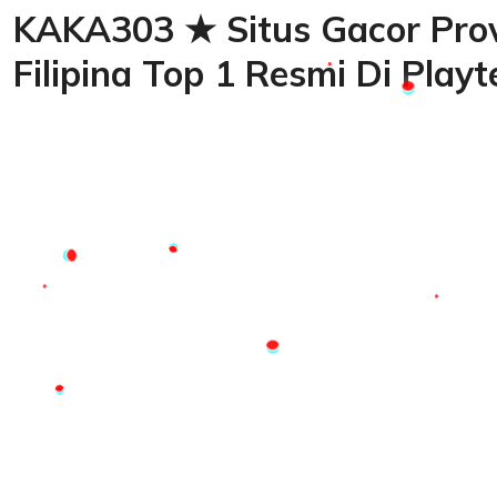
KAKA303 ★ Situs Gacor Prov
Filipina Top 1 Resmi Di Play
Loading...