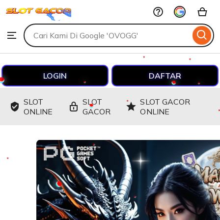
OVOGG
Skip
to
Search
Browse
ontent
for
items
or
shops
LOGIN
DAFTAR
SLOT
SLOT
SLOT GACOR
ONLINE
GACOR
ONLINE