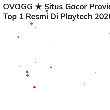
OVOGG ★ Situs Gacor Provide
Top 1 Resmi Di Playtech 202
Loading...